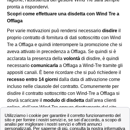
pronta a rispondervi.
Scopri come effettuare una disdetta con Wind Tre a
Offlaga
Per varie motivazioni può rendersi necessario
disdire
il
proprio contratto di fornitura di dati sottoscritto con Wind
Tre a Offlaga e quindi interrompere la promozione che si
aveva attivato in precedenza a Offlaga. Se quindi si è
acclarata la presenza della
volontà
di disdire, è quindi
necessario
comunicarla
a Offlaga a Wind-Tre tramite gli
appositi canali. È bene ricordare che si può richiedere il
recesso entro 14 giorni
dalla data di attivazione come
incluso nelle clausole del contratto. Comunemente per
disdire il contratto sottoscritto con Wind-Tre a Offlaga si
dovrà scaricare il
modulo di disdetta
dall'area clienti
online, dall'app Wind Tre oppure direttamente dal sito.
Una volta compilatolo si potrà:
📧 Inviarlo via PEC all'indirizzo apposito: