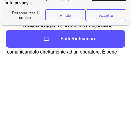
[email protected]
✉Spedirlo con una raccomandata A/R
indirizzata a WIND Tre S.p.A. CD MILANO
recapito Baggio CP 159 Milano (MI) 20152
In alternativa, è anche possibile disdire con WindTre a
Fatti Richiamare
Offlaga chiamando il servizio clienti al 159 oppure
comunicandolo direttamente ad un operatore. È bene
ricordare che
non è possibile disdire
il proprio contratto
attraverso l'assistenza virtuale di Wind Tre: Will, ma è
necessario contattare un operatore umano. La disdetta
del contratto a Offlaga sarà ritenuta valida
30 giorni
dopo
da quando Wind Tre ha ricevuto la comunicazione
e, qualora si fosse pagata precedentemente una
cauzione, l'azienda provvederà al rimborso
entro 90
giorni
, previe opportune verifiche. Infine, in termini di
costi della disdetta
Wind Tre a Offlaga, questi oscillano
tra
m2 35
e
m2 75
basandosi su come si cambia e dalle
tempistiche.