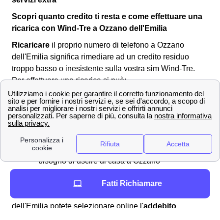
Scopri quanto credito ti resta e come effettuare una
ricarica con Wind-Tre a Ozzano dell'Emilia
Ricaricare
il proprio numero di telefono a Ozzano
dell'Emilia significa rimediare ad un credito residuo
troppo basso o inesistente sulla vostra sim Wind-Tre.
Per effettuare una ricarica si può:
Recarsi in
banca
o al
tabacchino
di Ozzano
dell'Emilia
Comprare una ricarica grattabile
Pagare con addebito su conto corrente o
paypal sul sito ufficiale di Wind Tre, senza
bisogno di uscire di casa a Ozzano
dell'Emilia
Fatti Richiamare
In aggiunta, per effettuare la vostra ricarica a Ozzano
dell'Emilia potete selezionare online l'
addebito
automatico su carta
per rendere automatica la