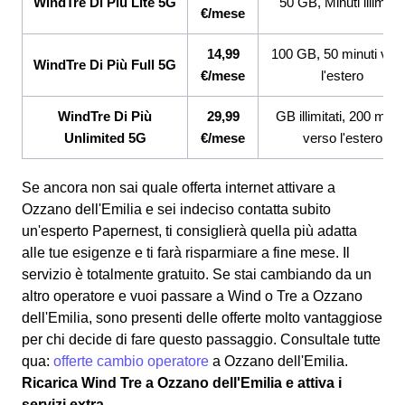
WindTre Di Più Lite 5G
50 GB, Minuti illimitat
€/mese
14,99
100 GB, 50 minuti ver
WindTre Di Più Full 5G
€/mese
l'estero
WindTre Di Più
29,99
GB illimitati, 200 minut
Unlimited 5G
€/mese
verso l'estero
Se ancora non sai quale offerta internet attivare a
Ozzano dell'Emilia e sei indeciso contatta subito
un'esperto Papernest, ti consiglierà quella più adatta
alle tue esigenze e ti farà risparmiare a fine mese. Il
servizio è totalmente gratuito. Se stai cambiando da un
altro operatore e vuoi passare a Wind o Tre a Ozzano
dell'Emilia, sono presenti delle offerte molto vantaggiose
per chi decide di fare questo passaggio. Consultale tutte
qua:
offerte cambio operatore
a Ozzano dell'Emilia.
Ricarica Wind Tre a Ozzano dell'Emilia e attiva i
servizi extra