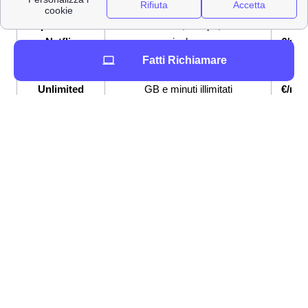
Super Fibra &
Fibra fino a 2,5 Gbps, Netflix
33,9
Netflix
incluso
€/me
Fatti Richiamare
Super Fibra e
Fibra fino a 2,5 Gbps, Sim con
33,9
Unlimited
GB e minuti illimitati
€/me
Se sei indeciso su quale offerta internet e telefonia
attivare a Palau, Wind Tre mette a disposizione la
possibilità di attivare delle
tariffe combinate internet e
telefono Wind
: sia con il telefono cellulare che con la
connessione a casa.
Tutti i numeri Wind Tre per l'assistenza clienti a Palau
Contatti e numeri Wind Tre a Palau: ecco quali sono
Scopri come attivare la connessione a internet con i
contatti Wind Tre
a Palau. Puoi contattare un operatore
Wind o Tre, che hanno unificato i call-center a Palau,
tramite il numero Verde dedicato:
📞 800.900.134