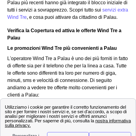
Palau più recenti hanno già integrato il blocco iniziale di
tutti i servizi a sovrapprezzo. Scopri tutto sui
servizi extra
Wind Tre
, e cosa puoi attivare da cittadino di Palau.
Verifica la Copertura ed attiva le offerte Wind Tre a
Palau
Le promozioni Wind Tre più convenienti a Palau
L'operatore Wind Tre a Palau è uno dei più forniti in fatto
di offerte sia per il telefono che per la linea a casa. Tutte
le offerte sono differenti tra loro per numero di giga,
minuti, sms e velocità di connessione.
Di seguito
andiamo a vedere tre offerte molto convenienti per i
clienti a Palau:
OFFERTE a Palau
Prezzo
Servi
offert
Fibra fino a 2,5 Gbps, Modem
26,9
Super Fibra
WiFi 6 incluso
€/me