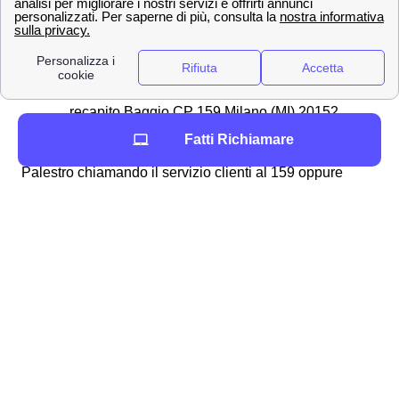
📧 Inviarlo via PEC all'indirizzo apposito:
[email protected]
✉Spedirlo con una raccomandata A/R
indirizzata a WIND Tre S.p.A. CD MILANO
recapito Baggio CP 159 Milano (MI) 20152
Fatti Richiamare
In alternativa, è anche possibile disdire con WindTre a
Palestro chiamando il servizio clienti al 159 oppure
comunicandolo direttamente ad un operatore. È bene
ricordare che
non è possibile disdire
il proprio contratto
attraverso l'assistenza virtuale di Wind Tre: Will, ma è
necessario contattare un operatore umano. La disdetta
del contratto a Palestro sarà ritenuta valida
30 giorni
dopo
da quando Wind Tre ha ricevuto la comunicazione
e, qualora si fosse pagata precedentemente una
cauzione, l'azienda provvederà al rimborso
entro 90
giorni
, previe opportune verifiche. Infine, in termini di
costi della disdetta
Wind Tre a Palestro, questi