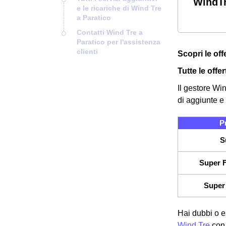
WindTr
e le ricariche di Wind Tre
a Paratico
Contatti Wind Tre a
Paratico per l'assistenza
clienti
Scopri le off
Tutte le offe
Il gestore Wi
di aggiunte e 
P
S
Super F
Super 
Hai dubbi o e
Wind Tre
con 