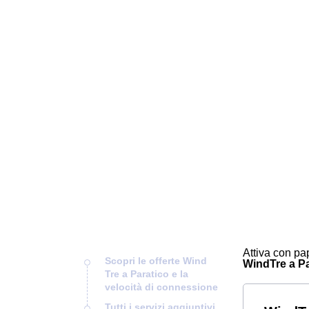
Attiva con pap
Scopri le offerte Wind
WindTre a Par
Tre a Paratico e la
velocità di connessione
Tutti i servizi aggiuntivi