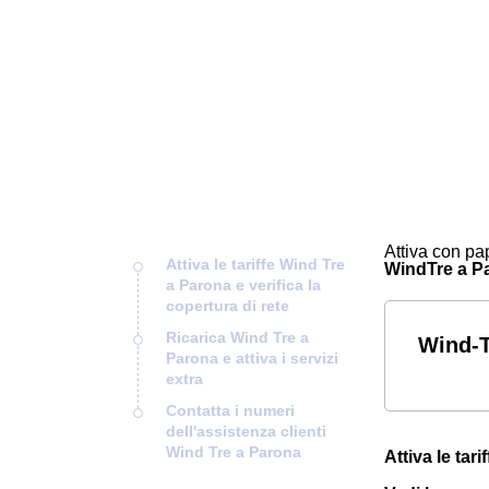
Attiva con pap
Attiva le tariffe Wind Tre
WindTre a Par
a Parona e verifica la
copertura di rete
Ricarica Wind Tre a
Wind-T
Parona e attiva i servizi
extra
Contatta i numeri
dell'assistenza clienti
Wind Tre a Parona
Attiva le tar