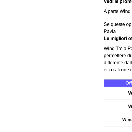
Vedi le promo
A parte Wind 
Se queste oppo
Pavia
Le migliori 
Wind Tre a Par
permettere di 
differente dal
ecco alcune d
Off
W
W
Wind