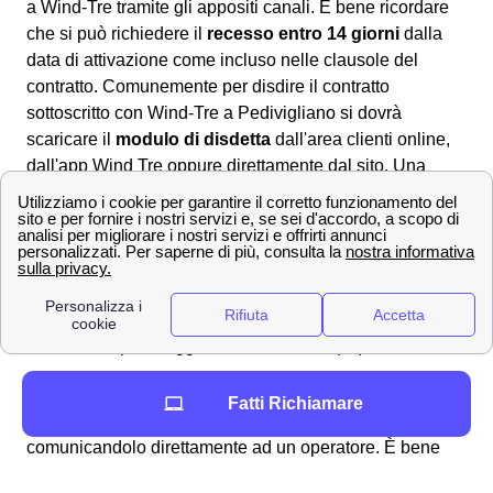
a Wind-Tre tramite gli appositi canali. È bene ricordare
che si può richiedere il
recesso entro 14 giorni
dalla
data di attivazione come incluso nelle clausole del
contratto. Comunemente per disdire il contratto
sottoscritto con Wind-Tre a Pedivigliano si dovrà
scaricare il
modulo di disdetta
dall'area clienti online,
dall'app Wind Tre oppure direttamente dal sito. Una
volta compilatolo si potrà:
📧 Inviarlo via PEC all'indirizzo apposito:
[email protected]
✉Spedirlo con una raccomandata A/R
indirizzata a WIND Tre S.p.A. CD MILANO
recapito Baggio CP 159 Milano (MI) 20152
In alternativa, è anche possibile disdire con WindTre a
Fatti Richiamare
Pedivigliano chiamando il servizio clienti al 159 oppure
comunicandolo direttamente ad un operatore. È bene
ricordare che
non è possibile disdire
il proprio contratto