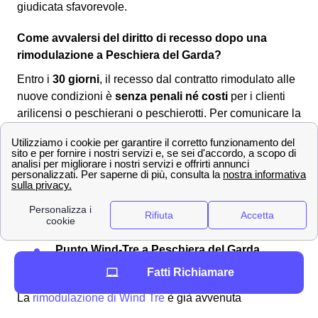
giudicata sfavorevole.
Come avvalersi del diritto di recesso dopo una
rimodulazione a Peschiera del Garda?
Entro i
30 giorni
, il recesso dal contratto rimodulato alle
nuove condizioni è
senza penali né costi
per i clienti
arilicensi o peschierani o peschierotti. Per comunicare la
volontà di recesso si dovrà utilizzare uno dei seguenti
canali:
Servizio clienti Wind-Tre: contattabile al
159
PEC all'indirizzo:
[email protected]
Raccomandata A/R a:
Wind Tre S.p.A. CD
Milano recapito Baggio, Casella Postale
159, 20152 Milano (MI)
Punto Wind-Tre a Peschiera del Garda
Assistenza digitale Willi
Fatti Richiamare
La
rimodulazione di Wind Tre
è già avvenuta
nell'autunno 2020 così come è già occorsa ugualmente