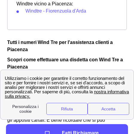
Windtre vicino a Piacenza:
Windtre - Fiorenzuola d'Arda
Tutti i numeri Wind Tre per l'assistenza clienti a
Piacenza
Scopri come effettuare una disdetta con Wind Tre a
Piacenza
Per varie motivazioni può rendersi necessario
disdire
il
proprio contratto di fornitura di dati sottoscritto con Wind
Tre a Piacenza e quindi interrompere la promozione che
si aveva attivato in precedenza a Piacenza. Se quindi si
è acclarata la presenza della
volontà
di disdire, è quindi
necessario
comunicarla
a Piacenza a Wind-Tre tramite
gli appositi canali. È bene ricordare che si può
richiedere il
recesso entro 14 giorni
dalla data di
Fatti Richiamare