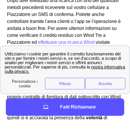
Dopo aver effettuato una ricarica con uno dei qualsiasi
metodi precedenti riceverete sul vostro cellulare a
Piazzatorre un SMS di conferma. Potrete anche
controllare tramite l'area clienti o l'app se l'operazione è
andata a buon fine. Per avere ulteriori informazioni su
come verificare il credito residuo con Wind Tre a
Piazzatorre ed
effettuare una ricarica Wind
visitate
questa pagina.
Tutti i numeri Wind Tre per l'assistenza clienti a
Piazzatorre
Scopri come effettuare una disdetta con Wind Tre a
Piazzatorre
Per varie motivazioni può rendersi necessario
disdire
il
proprio contratto di fornitura di dati sottoscritto con Wind
Tre a Piazzatorre e quindi interrompere la promozione
Fatti Richiamare
che si aveva attivato in precedenza a Piazzatorre. Se
quindi si è acclarata la presenza della
volontà
di
disdire, è quindi necessario
comunicarla
a Piazzatorre