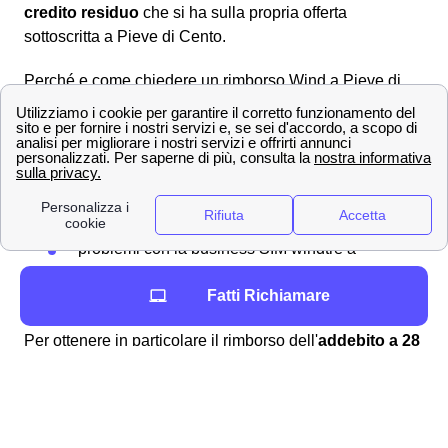
credito residuo
che si ha sulla propria offerta
sottoscritta a Pieve di Cento.
Perché e come chiedere un rimborso Wind a Pieve di
Cento
Richiedere un rimborso
a WindTre a Pieve di Cento è
una procedura alquanto semplice e lineare che può
essere svolta per molteplici ragioni, ad esempio:
fatturazioni errate
addebito ogni 28 giorni
problemi con la business SIM windtre a
Pieve di Cento
Fatti Richiamare
richiesta del credito residuo
Per ottenere in particolare il rimborso dell'
addebito a 28
giorni
a Pieve di Cento vi sono molteplici modalità: si
può domandare il rimborso automatico in bolletta tramite
storno della fattura oppure utilizzare l'importo che vi è
dovuto per una nuova, migliore offerta disponibile ai