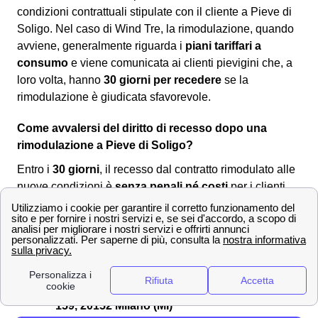
condizioni contrattuali stipulate con il cliente a Pieve di
Soligo. Nel caso di Wind Tre, la rimodulazione, quando
avviene, generalmente riguarda i
piani tariffari a
consumo
e viene comunicata ai clienti pievigini che, a
loro volta, hanno
30 giorni per recedere
se la
rimodulazione è giudicata sfavorevole.
Come avvalersi del diritto di recesso dopo una
rimodulazione a Pieve di Soligo?
Entro i
30 giorni
, il recesso dal contratto rimodulato alle
nuove condizioni è
senza penali né costi
per i clienti
pievigini. Per comunicare la volontà di recesso si dovrà
utilizzare uno dei seguenti canali:
Servizio clienti Wind-Tre: contattabile al
159
PEC all'indirizzo:
[email protected]
Raccomandata A/R a:
Wind Tre S.p.A. CD
Milano recapito Baggio, Casella Postale
159, 20152 Milano (MI)