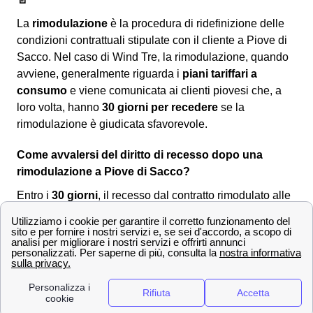
La
rimodulazione
è la procedura di ridefinizione delle
condizioni contrattuali stipulate con il cliente a Piove di
Sacco. Nel caso di Wind Tre, la rimodulazione, quando
avviene, generalmente riguarda i
piani tariffari a
consumo
e viene comunicata ai clienti piovesi che, a
loro volta, hanno
30 giorni per recedere
se la
rimodulazione è giudicata sfavorevole.
Come avvalersi del diritto di recesso dopo una
rimodulazione a Piove di Sacco?
Entro i
30 giorni
, il recesso dal contratto rimodulato alle
nuove condizioni è
senza penali né costi
per i clienti
piovesi. Per comunicare la volontà di recesso si dovrà
utilizzare uno dei seguenti canali:
Servizio clienti Wind-Tre: contattabile al
159
PEC all'indirizzo:
[email protected]
Raccomandata A/R a:
Wind Tre S.p.A. CD
Milano recapito Baggio, Casella Postale