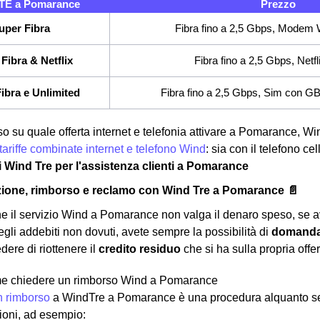
E a Pomarance
Prezzo
uper Fibra
Fibra fino a 2,5 Gbps, Modem W
Fibra & Netflix
Fibra fino a 2,5 Gbps, Netfl
ibra e Unlimited
Fibra fino a 2,5 Gbps, Sim con GB e
so su quale offerta internet e telefonia attivare a Pomarance, Win
tariffe combinate internet e telefono Wind
: sia con il telefono c
ri Wind Tre per l'assistenza clienti a Pomarance
zione, rimborso e reclamo con Wind Tre a Pomarance 📄
he il servizio Wind a Pomarance non valga il denaro speso, se av
egli addebiti non dovuti, avete sempre la possibilità di
domanda
dere di riottenere il
credito residuo
che si ha sulla propria offe
e chiedere un rimborso Wind a Pomarance
n rimborso
a WindTre a Pomarance è una procedura alquanto sem
gioni, ad esempio: