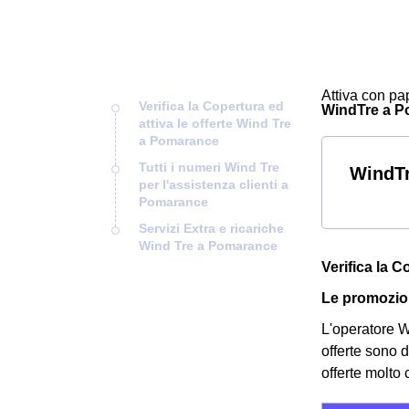
Attiva con pap
Verifica la Copertura ed
WindTre a Pom
attiva le offerte Wind Tre
a Pomarance
Tutti i numeri Wind Tre
WindTr
per l'assistenza clienti a
Pomarance
Servizi Extra e ricariche
Wind Tre a Pomarance
Verifica la 
Le promozio
L'operatore Wi
offerte sono d
offerte molto