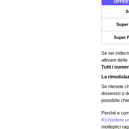
OFFERT
S
Super 
Super F
Se sei indeci
attivare delle
Tutti i nume
La rimodula
Se ritenete c
disservizi o d
possibile chie
Perché e com
Richiedere u
molteplici ra