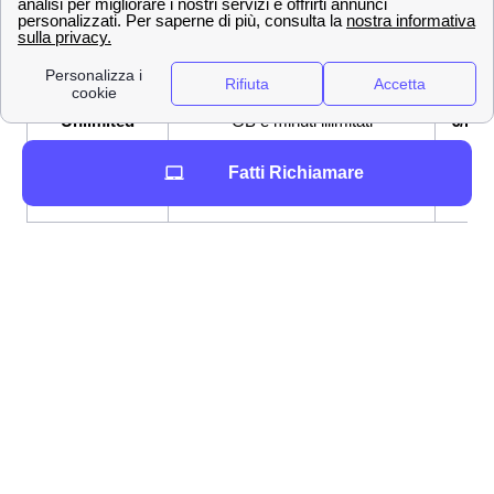
Fibra fino a 2,5 Gbps, Modem
26,9
Super Fibra
WiFi 6 incluso
€/me
Super Fibra e
Fibra fino a 2,5 Gbps, Sim con
33,9
Unlimited
GB e minuti illimitati
€/me
Super Fibra &
Fibra fino a 2,5 Gbps, Netflix
33,9
Fatti Richiamare
Netflix
incluso
€/me
Hai dubbi o esiti? Nessun problema perché a
Pomigliano d'Arco Wind-Tre garantisce l'opportunità di
attivare delle
offerte combinate Wind Tre
con entrambi
telefono e connessione domestica.
Altre offerte a Pomigliano d'Arco con altri operatori
telefonici
Nella città di Pomigliano d'Arco oltre a Wind Tre sono
presenti anche altri operatori con offerte altrettanto
convenienti come Vodafone o Tim.
Ecco le loro offerte: