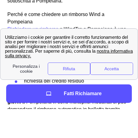
sottoscritta a Pompeiana.
Perché e come chiedere un rimborso Wind a
Pompeiana
Richiedere un rimborso
a WindTre a Pompeiana è una
procedura alquanto semplice e lineare che può essere
svolta per molteplici ragioni, ad esempio:
fatturazioni errate
addebito ogni 28 giorni
problemi con la business SIM windtre a
Pompeiana
richiesta del credito residuo
Fatti Richiamare
Per ottenere in particolare il rimborso dell'
addebito a 28
giorni
a Pompeiana vi sono molteplici modalità: si può
domandare il rimborso automatico in bolletta tramite
storno della fattura oppure utilizzare l'importo che vi è
dovuto per una nuova, migliore offerta disponibile ai
cittadini pompeianesi. Analogamente, qualora