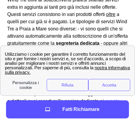
extra
in aggiunta ai tanti pro già inclusi nelle offerte.
Questi servizi consistono in vari prodotti offerti
oltre
a
quelli per cui già si è pagato. Le tipologie di servizi Wind
Tre a Praia a Mare sono diverse: - vi sono quelli che si
attivano automaticamente alla sottoscrizione di un'offerta
gratuitamente come la
segreteria dedicata
- oppure altri
servizi vengono attivati a pagamento una tantum o in
abbonamento come ad esempio per vedere lo sport a
Praia a Mare con Wind. L'attivazione e disattivazione dei
servizi Wind Tre sottoscritti viene normalmente gestita
attraverso il servizio clienti chiamando il
159
. A Praia a
Mare, i servizi in sovrapprezzo sono già stati bloccati
inizialmente per evitare abusi. Per maggiori informazioni
e dettagli puoi recarti sulla pagina dedicata ai
servizi
aggiuntivi di Wind
per sapere tutto il necessario sui
Fatti Richiamare
servizi aggiuntivi extra a Praia a Mare.
Ecco come vedere il credito residuo e ricaricare con