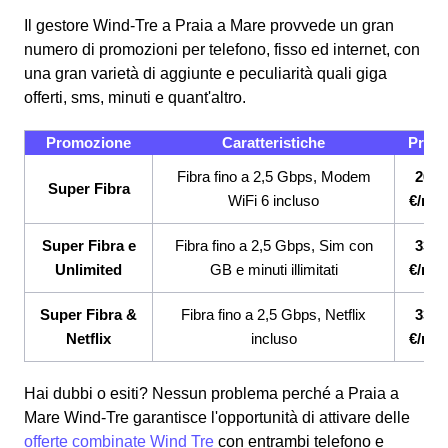
Il gestore Wind-Tre a Praia a Mare provvede un gran
numero di promozioni per telefono, fisso ed internet, con
una gran varietà di aggiunte e peculiarità quali giga
offerti, sms, minuti e quant'altro.
Promozione
Caratteristiche
Prez
Fibra fino a 2,5 Gbps, Modem
26,9
Super Fibra
WiFi 6 incluso
€/me
Super Fibra e
Fibra fino a 2,5 Gbps, Sim con
33,9
Unlimited
GB e minuti illimitati
€/me
Super Fibra &
Fibra fino a 2,5 Gbps, Netflix
33,9
Netflix
incluso
€/me
Hai dubbi o esiti? Nessun problema perché a Praia a
Mare Wind-Tre garantisce l'opportunità di attivare delle
offerte combinate Wind Tre
con entrambi telefono e