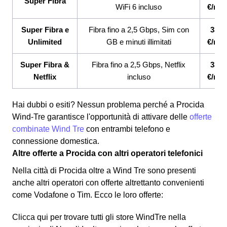
Super Fibra
WiFi 6 incluso
€/me
Super Fibra e
Fibra fino a 2,5 Gbps, Sim con
33,9
Unlimited
GB e minuti illimitati
€/me
Super Fibra &
Fibra fino a 2,5 Gbps, Netflix
33,9
Netflix
incluso
€/me
Hai dubbi o esiti? Nessun problema perché a Procida
Wind-Tre garantisce l'opportunità di attivare delle
offerte
combinate Wind Tre
con entrambi telefono e
connessione domestica.
Altre offerte a Procida con altri operatori telefonici
Nella città di Procida oltre a Wind Tre sono presenti
anche altri operatori con offerte altrettanto convenienti
come Vodafone o Tim.
Ecco le loro offerte:
Clicca qui per trovare tutti gli store WindTre nella