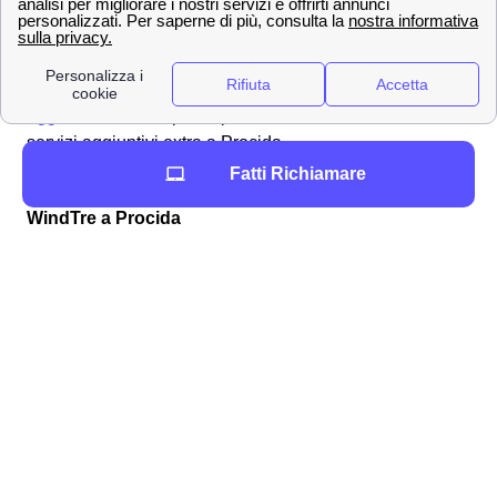
attraverso il servizio clienti chiamando il
159
. A Procida,
i servizi in sovrapprezzo sono già stati bloccati
inizialmente per evitare abusi. Per maggiori informazioni
e dettagli puoi recarti sulla pagina dedicata ai
servizi
aggiuntivi di Wind
per sapere tutto il necessario sui
servizi aggiuntivi extra a Procida.
Fatti Richiamare
Ecco come vedere il credito residuo e ricaricare con
WindTre a Procida
Se la tua SIM Wind Tre a Procida rimane senza credito
residuo dovrai effettuare una ricarica, per tutti i clienti
procidani è possibile effettuarla nei seguenti modi:
online
tramite app
con il
Bancomat
/Postamat
nei negozi Wind Tre
con l'
home banking
.