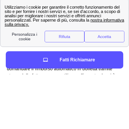
procedura alquanto semplice e lineare che può essere
svolta per molteplici ragioni, ad esempio:
fatturazioni errate
addebito ogni 28 giorni
problemi con la business SIM windtre a
Pusiano
richiesta del credito residuo
Per ottenere in particolare il rimborso dell'
addebito a 28
Fatti Richiamare
giorni
a Pusiano vi sono molteplici modalità: si può
domandare il rimborso automatico in bolletta tramite
storno della fattura oppure utilizzare l'importo che vi è
dovuto per una nuova, migliore offerta disponibile ai
cittadini pusianesi. Analogamente, qualora riscontriate
dei problemi con la vostra SIM Business, potete fare
richiesta per essere rimborsati dall'area clienti online
tramite la procedura dedicata ai clienti pusianesi.
Generalmente, Wind Tre fornisce responso alla richiesta
di rimborso (come accade per i reclami)
entro 45 giorni