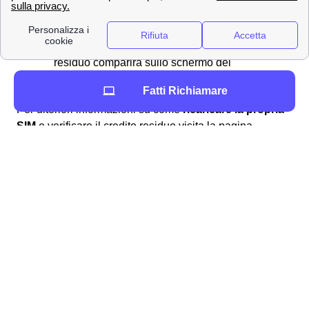
consumi
Chiamando il
4242
Digitando il codice
*133#
il valore del credito
residuo comparirà sullo schermo del
cellulare.
Fatti Richiamare
Per ulteriori informazioni su come
ricaricare la propria
SIM
e verificare il credito residuo visita la pagina
dedicata alla
verifica del credito residuo Wind
Tre a
Putignano.
Tutti i servizi aggiuntivi per gli abbonati di Putignano
con Wind Tre
Wind Tre a Putignano presenta per i clienti putignanesi
una serie di servizi aggiuntivi a sovrapprezzo detti VAS.
Come per esempio un servizio sms della banca che
avvisi i suoi clienti putignanesi delle operazioni
effettuate. Per attivare e disattivare questi servizi
normalmente è possibile chiamare il 159 e gestire tutto