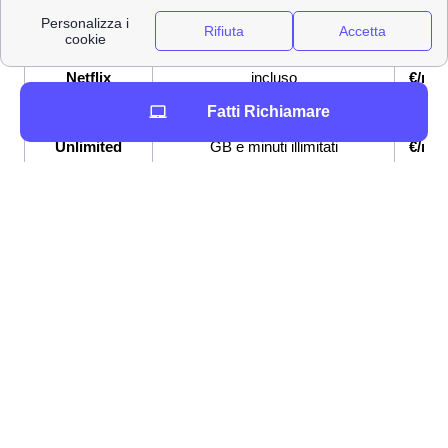
WiFi 6 incluso
€/me
Super Fibra &
Fibra fino a 2,5 Gbps, Netflix
33,9
Netflix
incluso
€/me
Fatti Richiamare
Super Fibra e
Fibra fino a 2,5 Gbps, Sim con
33,9
Unlimited
GB e minuti illimitati
€/me
Se sei indeciso su quale offerta internet e telefonia
attivare a Riccia, Wind Tre mette a disposizione la
possibilità di attivare delle
tariffe combinate internet e
telefono Wind
: sia con il telefono cellulare che con la
connessione a casa.
Tutti i numeri Wind Tre per l'assistenza clienti a
Riccia
Contatti e numeri Wind Tre a Riccia: ecco quali sono
Scopri come attivare la connessione a internet con i
contatti Wind Tre
a Riccia. Puoi contattare un operatore