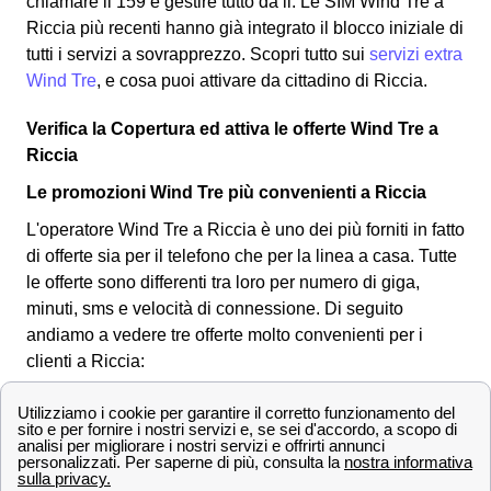
chiamare il 159 e gestire tutto da li. Le SIM Wind Tre a
Riccia più recenti hanno già integrato il blocco iniziale di
tutti i servizi a sovrapprezzo. Scopri tutto sui
servizi extra
Wind Tre
, e cosa puoi attivare da cittadino di Riccia.
Verifica la Copertura ed attiva le offerte Wind Tre a
Riccia
Le promozioni Wind Tre più convenienti a Riccia
L'operatore Wind Tre a Riccia è uno dei più forniti in fatto
di offerte sia per il telefono che per la linea a casa. Tutte
le offerte sono differenti tra loro per numero di giga,
minuti, sms e velocità di connessione.
Di seguito
andiamo a vedere tre offerte molto convenienti per i
clienti a Riccia:
OFFERTE a
Prezzo
Servi
Riccia
offert
Fibra fino a 2,5 Gbps, Modem
26,9
Super Fibra