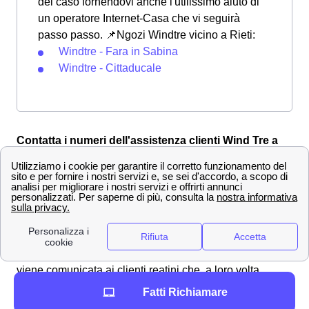
del caso fornendovi anche l'utilissimo aiuto di
un operatore Internet-Casa che vi seguirà
passo passo. 📌Ngozi Windtre vicino a Rieti:
Windtre - Fara in Sabina
Windtre - Cittaducale
Contatta i numeri dell'assistenza clienti Wind Tre a
Rieti
Ottenere un rimborso da Wind-Tre a Rieti 📄
La
rimodulazione
è la procedura di ridefinizione delle
condizioni contrattuali stipulate con il cliente a Rieti. Nel
caso di Wind Tre, la rimodulazione, quando avviene,
generalmente riguarda i
piani tariffari a consumo
e
viene comunicata ai clienti reatini che, a loro volta,
hanno
30 giorni per recedere
se la rimodulazione è
Fatti Richiamare
giudicata sfavorevole.