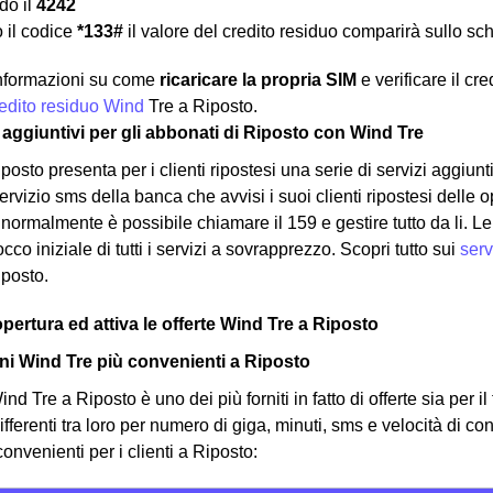
o il
4242
 il codice
*133#
il valore del credito residuo comparirà sullo sc
 informazioni su come
ricaricare la propria SIM
e verificare il cr
credito residuo Wind
Tre a Riposto.
zi aggiuntivi per gli abbonati di Riposto con Wind Tre
posto presenta per i clienti ripostesi una serie di servizi aggiu
vizio sms della banca che avvisi i suoi clienti ripostesi delle op
i normalmente è possibile chiamare il 159 e gestire tutto da li. 
locco iniziale di tutti i servizi a sovrapprezzo. Scopri tutto sui
serv
iposto.
opertura ed attiva le offerte Wind Tre a Riposto
i Wind Tre più convenienti a Riposto
nd Tre a Riposto è uno dei più forniti in fatto di offerte sia per il
ifferenti tra loro per numero di giga, minuti, sms e velocità di c
convenienti per i clienti a Riposto: