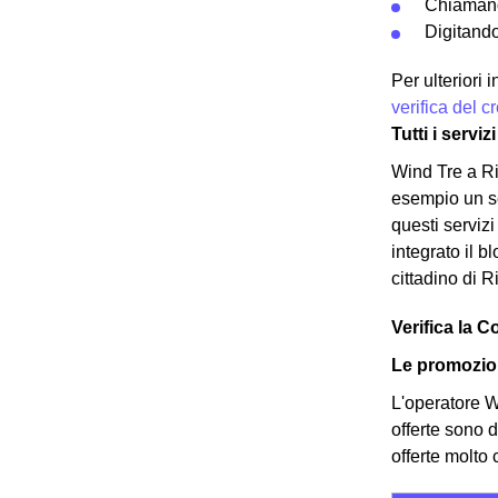
Chiamand
Digitando
Per ulteriori
verifica del 
Tutti i servi
Wind Tre a Ri
esempio un ser
questi serviz
integrato il b
cittadino di R
Verifica la C
Le promozion
L'operatore Wi
offerte sono d
offerte molto 