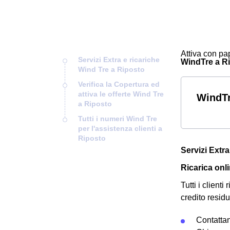
Attiva con pap
Servizi Extra e ricariche
WindTre a Rip
Wind Tre a Riposto
Verifica la Copertura ed
attiva le offerte Wind Tre
WindTr
a Riposto
Tutti i numeri Wind Tre
per l'assistenza clienti a
Riposto
Servizi Extr
Ricarica onl
Tutti i client
credito residu
Contatta