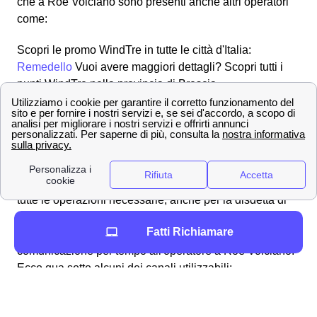
che a Roè Volciano sono presenti anche altri operatori
come:
Scopri le promo WindTre in tutte le città d'Italia:
Remedello
Vuoi avere maggiori dettagli? Scopri tutti i
punti WindTre nella provincia di Brescia
Contatta i numeri dell'assistenza clienti Wind Tre a
Roè Volciano
Effettuare una disdetta con Wind Tre a Roè Volciano
Come fare per disdire un contratto con Wind Tre a Roè
Volciano? L'operatore segue i suoi clienti volcianesi in
tutte le operazioni necessarie, anche per la disdetta di
un abbonamento o tariffa. Puoi effettuare una disdetta in
Fatti Richiamare
qualsiasi momento, l'importante è inviare una
comunicazione per tempo all'operatore a Roè Volciano.
Ecco qua sotto alcuni dei canali utilizzabili:
✉Invio di una
raccomandata
da Roè
Volciano all'indirizzo Wind Tre S.p.A. CD