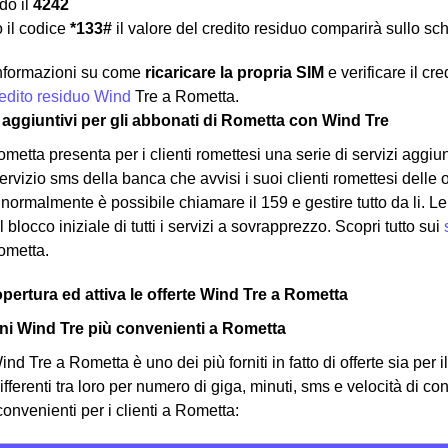
o il
4242
 il codice
*133#
il valore del credito residuo comparirà sullo sc
 informazioni su come
ricaricare la propria SIM
e verificare il cr
credito residuo Wind
Tre a Rometta.
zi aggiuntivi per gli abbonati di Rometta con Wind Tre
metta presenta per i clienti romettesi una serie di servizi aggi
vizio sms della banca che avvisi i suoi clienti romettesi delle op
i normalmente è possibile chiamare il 159 e gestire tutto da li.
il blocco iniziale di tutti i servizi a sovrapprezzo. Scopri tutto sui
Rometta.
opertura ed attiva le offerte Wind Tre a Rometta
i Wind Tre più convenienti a Rometta
nd Tre a Rometta è uno dei più forniti in fatto di offerte sia per i
ifferenti tra loro per numero di giga, minuti, sms e velocità di c
convenienti per i clienti a Rometta: