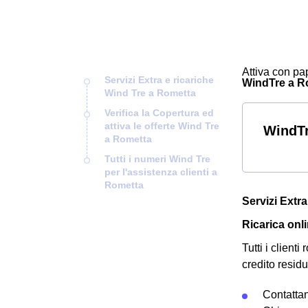
Attiva con pap
Servizi Extra e ricariche
WindTre a Rom
Wind Tre a Rometta
Verifica la Copertura ed
attiva le offerte Wind Tre
WindTr
a Rometta
Tutti i numeri Wind Tre
per l'assistenza clienti a
Rometta
Servizi Extr
Ricarica onl
Tutti i clien
credito residu
Contatta