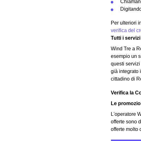
Chiamand
Digitando
Per ulteriori
verifica del 
Tutti i servi
Wind Tre a Ro
esempio un ser
questi serviz
già integrato 
cittadino di 
Verifica la C
Le promozion
L'operatore Wi
offerte sono d
offerte molto 