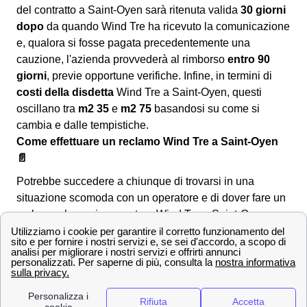
del contratto a Saint-Oyen sarà ritenuta valida
30 giorni
dopo
da quando Wind Tre ha ricevuto la comunicazione
e, qualora si fosse pagata precedentemente una
cauzione, l'azienda provvederà al rimborso
entro 90
giorni
, previe opportune verifiche. Infine, in termini di
costi della disdetta
Wind Tre a Saint-Oyen, questi
oscillano tra
m2 35
e
m2 75
basandosi su come si
cambia e dalle tempistiche.
Come effettuare un reclamo Wind Tre a Saint-Oyen
📄
Potrebbe succedere a chiunque di trovarsi in una
situazione scomoda con un operatore e di dover fare un
reclamo al proprio operatore Wind Tre a Saint-Oyen.
Solitamente un reclamo con Wind a Saint-Oyen è
dovuto a disservizi telefonici o attivazione di servizi non
richiesti dal cliente. Andiamo a vedere gli strumenti che
Wind Tre mette a disposizione dei suoi clienti a Saint-
Oyen per effettuare un reclamo: