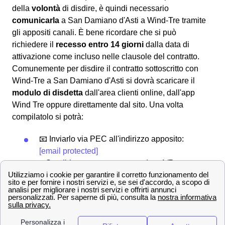
della
volontà
di disdire, è quindi necessario
comunicarla
a San Damiano d'Asti a Wind-Tre tramite
gli appositi canali. È bene ricordare che si può
richiedere il
recesso entro 14 giorni
dalla data di
attivazione come incluso nelle clausole del contratto.
Comunemente per disdire il contratto sottoscritto con
Wind-Tre a San Damiano d'Asti si dovrà scaricare il
modulo di disdetta
dall'area clienti online, dall'app
Wind Tre oppure direttamente dal sito. Una volta
compilatolo si potrà:
📧 Inviarlo via PEC all'indirizzo apposito:
[email protected]
✉Spedirlo con una raccomandata A/R
indirizzata a WIND Tre S.p.A. CD MILANO
recapito Baggio CP 159 Milano (MI) 20152
In alternativa, è anche possibile disdire con WindTre a
San Damiano d'Asti chiamando il servizio clienti al 159