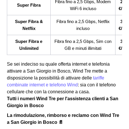
Fibra fino a 2,5 Gbps, Modem
26,9
Super Fibra
WiFi 6 incluso
€/me
Super Fibra &
Fibra fino a 2,5 Gbps, Netflix
33,9
Netflix
incluso
€/me
Super Fibra e
Fibra fino a 2,5 Gbps, Sim con
33,9
Unlimited
GB e minuti illimitati
€/me
Se sei indeciso su quale offerta internet e telefonia
attivare a San Giorgio in Bosco, Wind Tre mette a
disposizione la possibilità di attivare delle
tariffe
combinate internet e telefono Wind
: sia con il telefono
cellulare che con la connessione a casa.
Tutti i numeri Wind Tre per l'assistenza clienti a San
Giorgio in Bosco
La rimodulazione, rimborso e reclamo con Wind Tre
a San Giorgio in Bosco 📄