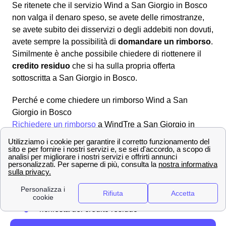
Se ritenete che il servizio Wind a San Giorgio in Bosco
non valga il denaro speso, se avete delle rimostranze,
se avete subito dei disservizi o degli addebiti non dovuti,
avete sempre la possibilità di
domandare un rimborso
.
Similmente è anche possibile chiedere di riottenere il
credito residuo
che si ha sulla propria offerta
sottoscritta a San Giorgio in Bosco.
Perché e come chiedere un rimborso Wind a San
Giorgio in Bosco
Richiedere un rimborso
a WindTre a San Giorgio in
Bosco è una procedura alquanto semplice e lineare che
può essere svolta per molteplici ragioni, ad esempio:
fatturazioni errate
addebito ogni 28 giorni
problemi con la business SIM windtre a San
Giorgio in Bosco
richiesta del credito residuo