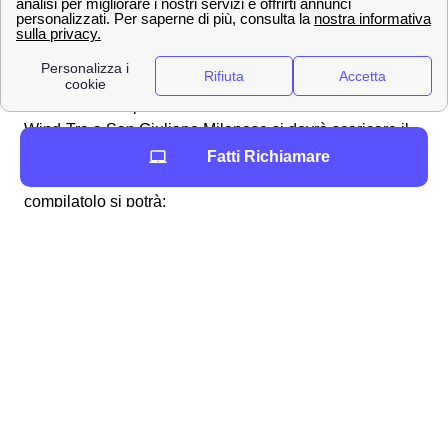
comunicarla
a San Giuliano Milanese a Wind-Tre
tramite gli appositi canali. È bene ricordare che si può
richiedere il
recesso entro 14 giorni
dalla data di
attivazione come incluso nelle clausole del contratto.
Comunemente per disdire il contratto sottoscritto con
Wind-Tre a San Giuliano Milanese si dovrà scaricare il
modulo di disdetta
dall'area clienti online, dall'app
Fatti Richiamare
Wind Tre oppure direttamente dal sito. Una volta
compilatolo si potrà:
📧 Inviarlo via PEC all'indirizzo apposito:
[email protected]
✉Spedirlo con una raccomandata A/R
indirizzata a WIND Tre S.p.A. CD MILANO
recapito Baggio CP 159 Milano (MI) 20152
In alternativa, è anche possibile disdire con WindTre a
San Giuliano Milanese chiamando il servizio clienti al
159 oppure comunicandolo direttamente ad un