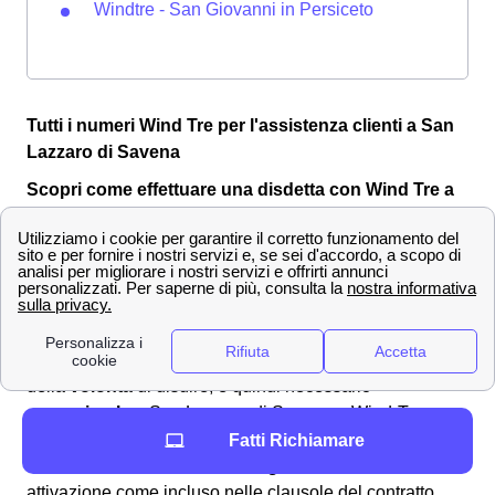
Windtre - San Giovanni in Persiceto
Tutti i numeri Wind Tre per l'assistenza clienti a San
Lazzaro di Savena
Scopri come effettuare una disdetta con Wind Tre a
San Lazzaro di Savena
Per varie motivazioni può rendersi necessario
disdire
il
proprio contratto di fornitura di dati sottoscritto con Wind
Tre a San Lazzaro di Savena e quindi interrompere la
promozione che si aveva attivato in precedenza a San
Lazzaro di Savena. Se quindi si è acclarata la presenza
della
volontà
di disdire, è quindi necessario
comunicarla
a San Lazzaro di Savena a Wind-Tre
tramite gli appositi canali. È bene ricordare che si può
Fatti Richiamare
richiedere il
recesso entro 14 giorni
dalla data di
attivazione come incluso nelle clausole del contratto.