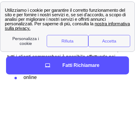
necessario sui servizi aggiuntivi extra a San Marco la
Catola.
Ecco come vedere il credito residuo e ricaricare con
WindTre a San Marco la Catola
Se la tua SIM Wind Tre a San Marco la Catola rimane
senza credito residuo dovrai effettuare una ricarica, per
tutti i clienti sammarchesi è possibile effettuarla nei
seguenti modi:
Fatti Richiamare
online
tramite app
con il
Bancomat
/Postamat
nei negozi Wind Tre
con l'
home banking
.
L'importante in ogni caso è comunicare i seguenti dati:
numero di telefono, importo della ricarica e modalità di
pagamento.