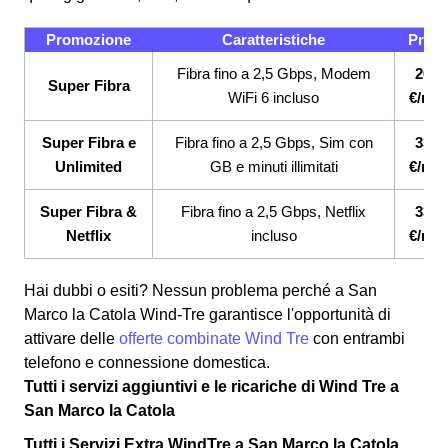
Promozione
Caratteristiche
Prez
Fibra fino a 2,5 Gbps, Modem
26,9
Super Fibra
WiFi 6 incluso
€/me
Super Fibra e
Fibra fino a 2,5 Gbps, Sim con
33,9
Unlimited
GB e minuti illimitati
€/me
Super Fibra &
Fibra fino a 2,5 Gbps, Netflix
33,9
Netflix
incluso
€/me
Hai dubbi o esiti? Nessun problema perché a San
Marco la Catola Wind-Tre garantisce l'opportunità di
attivare delle
offerte combinate Wind Tre
con entrambi
telefono e connessione domestica.
Tutti i servizi aggiuntivi e le ricariche di Wind Tre a
San Marco la Catola
Tutti i Servizi Extra WindTre a San Marco la Catola