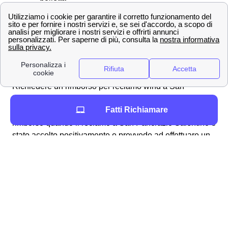
Offerte
alternative con giga e/o smartphone
Per quanto riguarda i clienti di
Wind-Tre Business
, se
in possesso di un conto 3 online, possono effettuare la
richiesta di rimborsi accedendo alla propria
Area Clienti
e seguendo l'apposito procedura
Richiedere un rimborso per reclamo wind a San
Pancrazio Salentino
Fatti Richiamare
In questo ambito, Wind-Tre corrisponde il dovuto
rimborso quando il reclamo a San Pancrazio Salentino è
stato accolto positivamente e provvede ad effettuare un
rimborso tramite
compensazione in fattura
. La risposta
al reclamo sporto avviene
entro 45 giorni
specificando
se la domanda di rimborso è stata accolta o meno.
Come disdire un contratto telefonico Wind Tre a San
Pancrazio Salentino
La
disdetta
del contratto Wind è un'operazione che
annulla la fornitura prevista dalla sottoscrizione