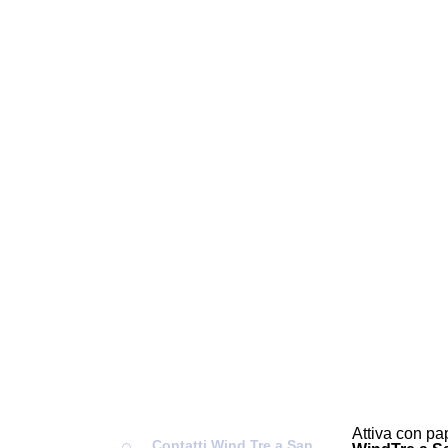
Attiva con pap
Contatti Wind Tre a San