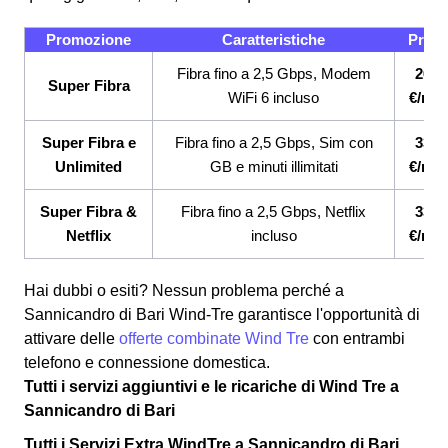
Promozione
Caratteristiche
Prez
Fibra fino a 2,5 Gbps, Modem
26,9
Super Fibra
WiFi 6 incluso
€/me
Super Fibra e
Fibra fino a 2,5 Gbps, Sim con
33,9
Unlimited
GB e minuti illimitati
€/me
Super Fibra &
Fibra fino a 2,5 Gbps, Netflix
33,9
Netflix
incluso
€/me
Hai dubbi o esiti? Nessun problema perché a
Sannicandro di Bari Wind-Tre garantisce l'opportunità di
attivare delle
offerte combinate Wind Tre
con entrambi
telefono e connessione domestica.
Tutti i servizi aggiuntivi e le ricariche di Wind Tre a
Sannicandro di Bari
Tutti i Servizi Extra WindTre a Sannicandro di Bari