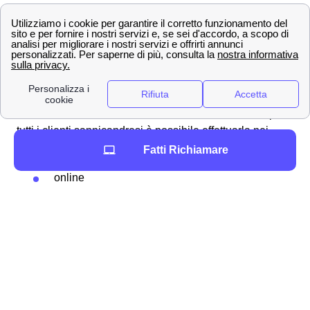
necessario sui servizi aggiuntivi extra a Sannicandro di
Bari.
Ecco come vedere il credito residuo e ricaricare con
WindTre a Sannicandro di Bari
Se la tua SIM Wind Tre a Sannicandro di Bari rimane
senza credito residuo dovrai effettuare una ricarica, per
tutti i clienti sannicandresi è possibile effettuarla nei
seguenti modi:
Fatti Richiamare
online
tramite app
con il
Bancomat
/Postamat
nei negozi Wind Tre
con l'
home banking
.
L'importante in ogni caso è comunicare i seguenti dati:
numero di telefono, importo della ricarica e modalità di
pagamento.