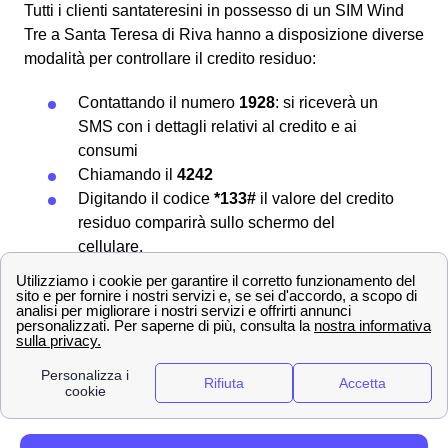
Tutti i clienti santateresini in possesso di un SIM Wind
Tre a Santa Teresa di Riva hanno a disposizione diverse
modalità per controllare il credito residuo:
Contattando il numero
1928
: si riceverà un
SMS con i dettagli relativi al credito e ai
consumi
Chiamando il
4242
Digitando il codice
*133#
il valore del credito
residuo comparirà sullo schermo del
cellulare.
Per ulteriori informazioni su come
ricaricare la propria
SIM
e verificare il credito residuo visita la pagina
dedicata alla
verifica del credito residuo Wind
Tre a
Santa Teresa di Riva.
Tutti i servizi aggiuntivi per gli abbonati di Santa
Teresa di Riva con Wind Tre
Wind Tre a Santa Teresa di Riva presenta per i clienti