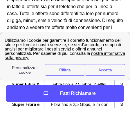
in fatto di offerte sia per il telefono che per la linea a
casa. Tutte le offerte sono differenti tra loro per numero
di giga, minuti, sms e velocità di connessione.
Di seguito
andiamo a vedere tre offerte molto convenienti per i
clienti a Sant'Ippolito:
OFFERTE a
Prezzo
Servi
Sant'Ippolito
offert
Fibra fino a 2,5 Gbps, Modem
26,9
Super Fibra
WiFi 6 incluso
€/me
Super Fibra &
Fibra fino a 2,5 Gbps, Netflix
33,9
Netflix
incluso
€/me
Fatti Richiamare
Super Fibra e
Fibra fino a 2,5 Gbps, Sim con
33,9
Unlimited
GB e minuti illimitati
€/me
Se sei indeciso su quale offerta internet e telefonia