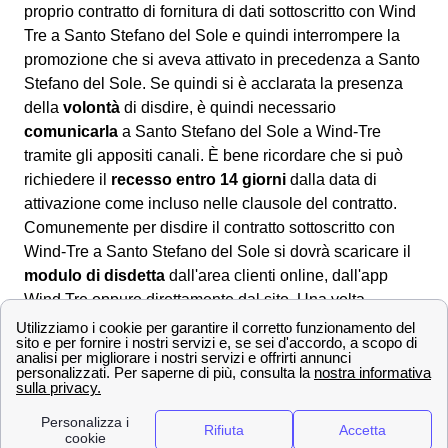
proprio contratto di fornitura di dati sottoscritto con Wind
Tre a Santo Stefano del Sole e quindi interrompere la
promozione che si aveva attivato in precedenza a Santo
Stefano del Sole. Se quindi si è acclarata la presenza
della
volontà
di disdire, è quindi necessario
comunicarla
a Santo Stefano del Sole a Wind-Tre
tramite gli appositi canali. È bene ricordare che si può
richiedere il
recesso entro 14 giorni
dalla data di
attivazione come incluso nelle clausole del contratto.
Comunemente per disdire il contratto sottoscritto con
Wind-Tre a Santo Stefano del Sole si dovrà scaricare il
modulo di disdetta
dall'area clienti online, dall'app
Wind Tre oppure direttamente dal sito. Una volta
compilatolo si potrà:
📧 Inviarlo via PEC all'indirizzo apposito:
[email protected]
✉Spedirlo con una raccomandata A/R
indirizzata a WIND Tre S.p.A. CD MILANO