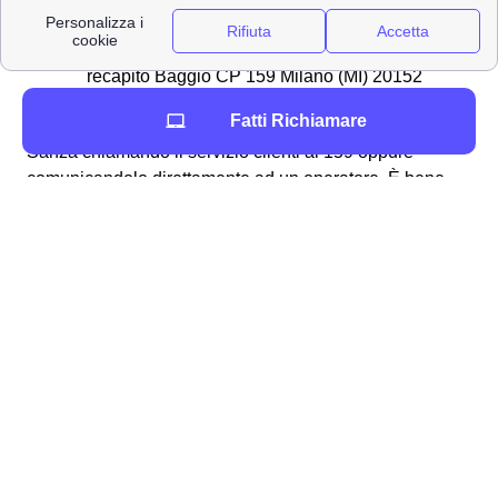
✉Spedirlo con una raccomandata A/R
indirizzata a WIND Tre S.p.A. CD MILANO
recapito Baggio CP 159 Milano (MI) 20152
Fatti Richiamare
In alternativa, è anche possibile disdire con WindTre a
Sanza chiamando il servizio clienti al 159 oppure
comunicandolo direttamente ad un operatore. È bene
ricordare che
non è possibile disdire
il proprio contratto
attraverso l'assistenza virtuale di Wind Tre: Will, ma è
necessario contattare un operatore umano. La disdetta
del contratto a Sanza sarà ritenuta valida
30 giorni
dopo
da quando Wind Tre ha ricevuto la comunicazione
e, qualora si fosse pagata precedentemente una
cauzione, l'azienda provvederà al rimborso
entro 90
giorni
, previe opportune verifiche. Infine, in termini di
costi della disdetta
Wind Tre a Sanza, questi oscillano
tra
m2 35
e
m2 75
basandosi su come si cambia e dalle
tempistiche.