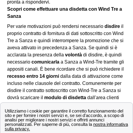
pronta a rispondervi.
Scopri come effettuare una disdetta con Wind Tre a
Sanza
Per varie motivazioni può rendersi necessario
disdire
il
proprio contratto di fornitura di dati sottoscritto con Wind
Tre a Sanza e quindi interrompere la promozione che si
aveva attivato in precedenza a Sanza. Se quindi si è
acclarata la presenza della
volontà
di disdire, è quindi
necessario
comunicarla
a Sanza a Wind-Tre tramite gli
appositi canali. È bene ricordare che si può richiedere il
recesso entro 14 giorni
dalla data di attivazione come
incluso nelle clausole del contratto. Comunemente per
disdire il contratto sottoscritto con Wind-Tre a Sanza si
dovrà scaricare il
modulo di disdetta
dall'area clienti
online, dall'app Wind Tre oppure direttamente dal sito.
Una volta compilatolo si potrà:
📧 Inviarlo via PEC all'indirizzo apposito:
[email protected]