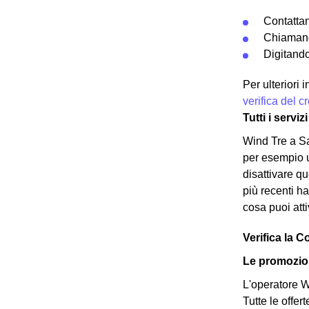
Contatta
Chiamand
Digitando
Per ulteriori
verifica del 
Tutti i servi
Wind Tre a Sa
per esempio un
disattivare q
più recenti ha
cosa puoi att
Verifica la C
Le promozion
L'operatore Wi
Tutte le offer