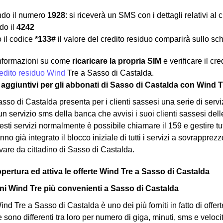
ndo il numero
1928
: si riceverà un SMS con i dettagli relativi al
o il
4242
 il codice
*133#
il valore del credito residuo comparirà sullo sc
 informazioni su come
ricaricare la propria SIM
e verificare il cr
credito residuo Wind
Tre a Sasso di Castalda.
zi aggiuntivi per gli abbonati di Sasso di Castalda con Wind T
sso di Castalda presenta per i clienti sassesi una serie di serv
 servizio sms della banca che avvisi i suoi clienti sassesi delle
uesti servizi normalmente è possibile chiamare il 159 e gestire t
nno già integrato il blocco iniziale di tutti i servizi a sovrapprezz
ivare da cittadino di Sasso di Castalda.
opertura ed attiva le offerte Wind Tre a Sasso di Castalda
i Wind Tre più convenienti a Sasso di Castalda
nd Tre a Sasso di Castalda è uno dei più forniti in fatto di offert
te sono differenti tra loro per numero di giga, minuti, sms e velo