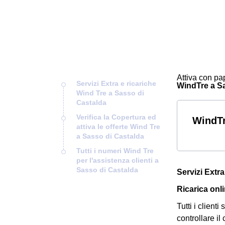
Attiva con pap
Servizi Extra e ricariche
WindTre a Sas
Wind Tre a Sasso di
Castalda
Verifica la Copertura ed
WindTr
attiva le offerte Wind Tre
a Sasso di Castalda
Tutti i numeri Wind Tre
per l'assistenza clienti a
Sasso di Castalda
Servizi Extr
Ricarica onl
Tutti i clien
controllare il