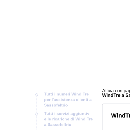
Attiva con pap
Tutti i numeri Wind Tre
WindTre a Sas
per l'assistenza clienti a
Sassofeltrio
Tutti i servizi aggiuntivi
WindTr
e le ricariche di Wind Tre
a Sassofeltrio