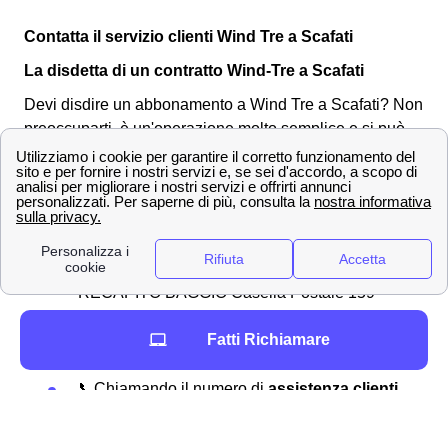
Contatta il servizio clienti Wind Tre a Scafati
La disdetta di un contratto Wind-Tre a Scafati
Devi disdire un abbonamento a Wind Tre a Scafati? Non
preoccuparti, è un'operazione molto semplice e si può
fare in diversi modi.
Ecco i canali tramite cui effettuare la
comunicazione:
📧
PEC
:
[email protected]
✉
Raccomandata
con ricevuta di ritorno:
all'indirizzo Wind Tre S.p.A. CD MILANO
RECAPITO BAGGIO Casella Postale 159
20152 MILANO MI
Fatti Richiamare
Presso un
punto vendita
WIND TRE a
Scafati
📞Chiamando il numero di
assistenza clienti
159
📲
Assistente digitale
"WILL” in Area Clienti