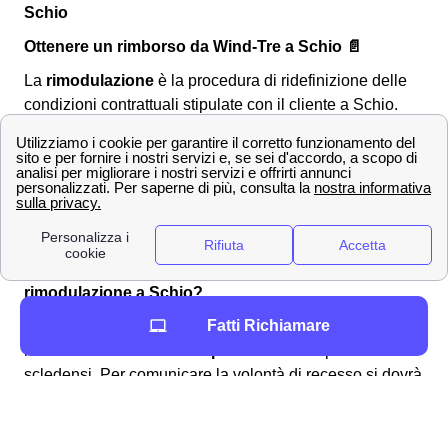
Schio
Ottenere un rimborso da Wind-Tre a Schio 📄
La
rimodulazione
è la procedura di ridefinizione delle
condizioni contrattuali stipulate con il cliente a Schio.
Nel caso di Wind Tre, la rimodulazione, quando avviene,
generalmente riguarda i
piani tariffari a consumo
e
viene comunicata ai clienti scledensi che, a loro volta,
hanno
30 giorni per recedere
se la rimodulazione è
giudicata sfavorevole.
Come avvalersi del diritto di recesso dopo una
rimodulazione a Schio?
Fatti Richiamare
Entro i
30 giorni
, il recesso dal contratto rimodulato alle
nuove condizioni è
senza penali né costi
per i clienti
scledensi. Per comunicare la volontà di recesso si dovrà
utilizzare uno dei seguenti canali:
Servizio clienti Wind-Tre: contattabile al
159
PEC all'indirizzo:
[email protected]