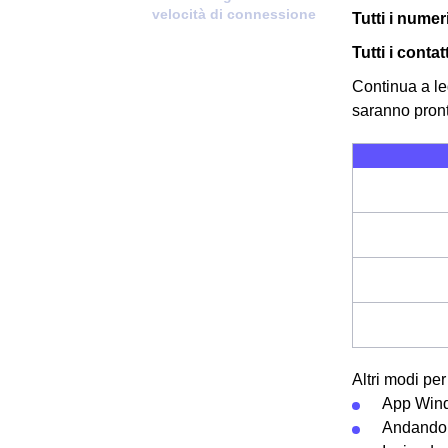
velocità di connessione
Tutti i numer
Tutti i conta
Continua a le
saranno pronti
Altri modi pe
App Win
Andando 