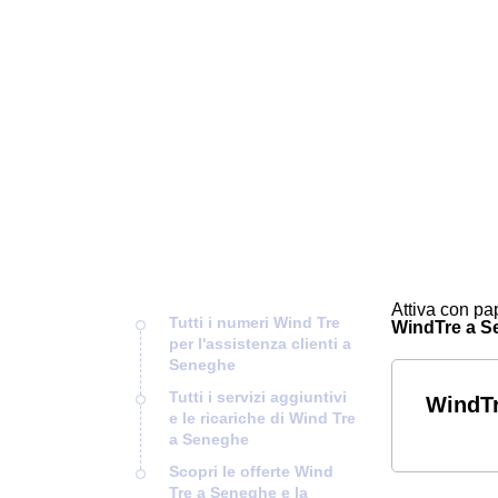
Attiva con pap
Tutti i numeri Wind Tre
WindTre a Sen
per l'assistenza clienti a
Seneghe
Tutti i servizi aggiuntivi
WindTr
e le ricariche di Wind Tre
a Seneghe
Scopri le offerte Wind
Tre a Seneghe e la