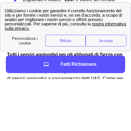
residuo comparirà sullo schermo del
cellulare.
Per ulteriori informazioni su come
ricaricare la propria
SIM
e verificare il credito residuo visita la pagina
dedicata alla
verifica del credito residuo Wind
Tre a
Sezze.
Tutti i servizi aggiuntivi per gli abbonati di Sezze con
Wind Tre
Fatti Richiamare
Wind Tre a Sezze presenta per i clienti setini una serie
di servizi aggiuntivi a sovrapprezzo detti VAS. Come per
esempio un servizio sms della banca che avvisi i suoi
clienti setini delle operazioni effettuate. Per attivare e
disattivare questi servizi normalmente è possibile
chiamare il 159 e gestire tutto da li. Le SIM Wind Tre a
Sezze più recenti hanno già integrato il blocco iniziale di
tutti i servizi a sovrapprezzo. Scopri tutto sui
servizi extra
Wind Tre
, e cosa puoi attivare da cittadino di Sezze.