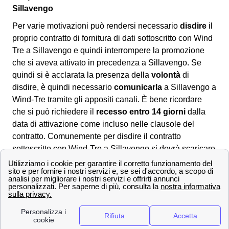
Sillavengo
Per varie motivazioni può rendersi necessario
disdire
il
proprio contratto di fornitura di dati sottoscritto con Wind
Tre a Sillavengo e quindi interrompere la promozione
che si aveva attivato in precedenza a Sillavengo. Se
quindi si è acclarata la presenza della
volontà
di
disdire, è quindi necessario
comunicarla
a Sillavengo a
Wind-Tre tramite gli appositi canali. È bene ricordare
che si può richiedere il
recesso entro 14 giorni
dalla
data di attivazione come incluso nelle clausole del
contratto. Comunemente per disdire il contratto
sottoscritto con Wind-Tre a Sillavengo si dovrà scaricare
il
modulo di disdetta
dall'area clienti online, dall'app
Wind Tre oppure direttamente dal sito. Una volta
compilatolo si potrà:
📧 Inviarlo via PEC all'indirizzo apposito:
[email protected]