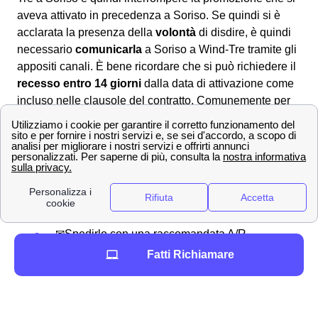
aveva attivato in precedenza a Soriso. Se quindi si è
acclarata la presenza della
volontà
di disdire, è quindi
necessario
comunicarla
a Soriso a Wind-Tre tramite gli
appositi canali. È bene ricordare che si può richiedere il
recesso entro 14 giorni
dalla data di attivazione come
incluso nelle clausole del contratto. Comunemente per
disdire il contratto sottoscritto con Wind-Tre a Soriso si
dovrà scaricare il
modulo di disdetta
dall'area clienti
online, dall'app Wind Tre oppure direttamente dal sito.
Una volta compilatolo si potrà:
📧 Inviarlo via PEC all'indirizzo apposito:
[email protected]
✉Spedirlo con una raccomandata A/R
indirizzata a WIND Tre S.p.A. CD MILANO
Fatti Richiamare
recapito Baggio CP 159 Milano (MI) 20152
In alternativa, è anche possibile disdire con WindTre a
Soriso chiamando il servizio clienti al 159 oppure