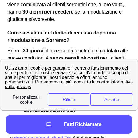
viene comunicata ai clienti sorrentini che, a loro volta,
hanno
30 giorni per recedere
se la rimodulazione è
giudicata sfavorevole.
Come avvalersi del diritto di recesso dopo una
rimodulazione a Sorrento?
Entro i
30 giorni
, il recesso dal contratto rimodulato alle
nuove condizioni è
senza penali né costi
per i clienti
sorrentini. Per comunicare la volontà di recesso si dovrà
utilizzare uno dei seguenti canali:
Servizio clienti Wind-Tre: contattabile al
159
PEC all'indirizzo:
[email protected]
Raccomandata A/R a:
Wind Tre S.p.A. CD
Milano recapito Baggio, Casella Postale
159, 20152 Milano (MI)
Punto Wind-Tre a Sorrento
Fatti Richiamare
Assistenza digitale Willi