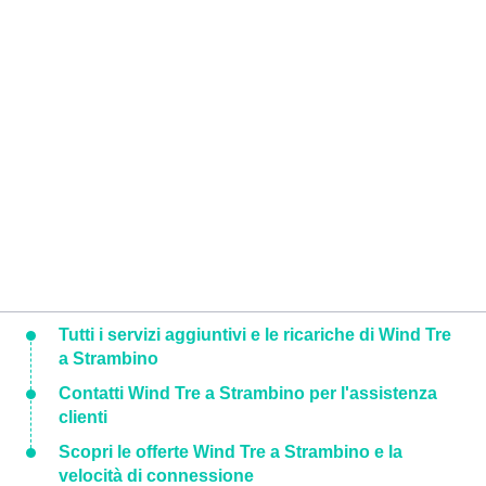
Tutti i servizi aggiuntivi e le ricariche di Wind Tre
a Strambino
Contatti Wind Tre a Strambino per l'assistenza
clienti
Scopri le offerte Wind Tre a Strambino e la
velocità di connessione