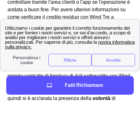
controllare tramite l'area clienti o l'app se l'operazione è
andata a buon fine. Per avere ulteriori informazioni su
come verificare il credito residuo con Wind Tre a
Strambino ed
effettuare una ricarica Wind
visitate questa
pagina.
Contatti Wind Tre a Strambino per l'assistenza clienti
Scopri come effettuare una disdetta con Wind Tre a
Strambino
Per varie motivazioni può rendersi necessario
disdire
il
proprio contratto di fornitura di dati sottoscritto con Wind
Tre a Strambino e quindi interrompere la promozione
Fatti Richiamare
che si aveva attivato in precedenza a Strambino. Se
quindi si è acclarata la presenza della
volontà
di
disdire, è quindi necessario
comunicarla
a Strambino a
Wind-Tre tramite gli appositi canali. È bene ricordare
che si può richiedere il
recesso entro 14 giorni
dalla
data di attivazione come incluso nelle clausole del
contratto. Comunemente per disdire il contratto