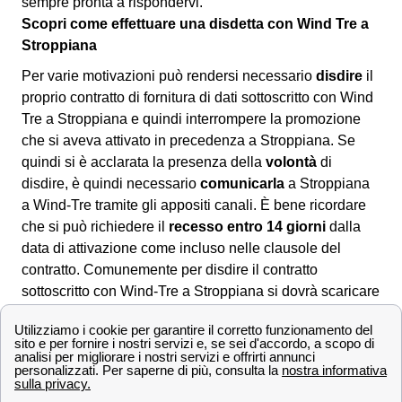
sempre pronta a rispondervi.
Scopri come effettuare una disdetta con Wind Tre a
Stroppiana
Per varie motivazioni può rendersi necessario
disdire
il
proprio contratto di fornitura di dati sottoscritto con Wind
Tre a Stroppiana e quindi interrompere la promozione
che si aveva attivato in precedenza a Stroppiana. Se
quindi si è acclarata la presenza della
volontà
di
disdire, è quindi necessario
comunicarla
a Stroppiana
a Wind-Tre tramite gli appositi canali. È bene ricordare
che si può richiedere il
recesso entro 14 giorni
dalla
data di attivazione come incluso nelle clausole del
contratto. Comunemente per disdire il contratto
sottoscritto con Wind-Tre a Stroppiana si dovrà scaricare
il
modulo di disdetta
dall'area clienti online, dall'app
Wind Tre oppure direttamente dal sito. Una volta
compilatolo si potrà:
📧 Inviarlo via PEC all'indirizzo apposito: