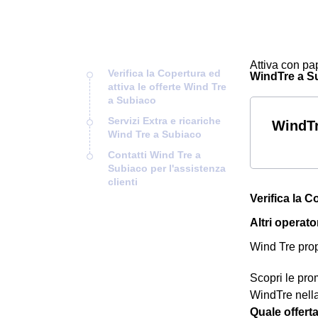
Attiva con pap
Verifica la Copertura ed
WindTre a Sub
attiva le offerte Wind Tre
a Subiaco
Servizi Extra e ricariche
WindTr
Wind Tre a Subiaco
Contatti Wind Tre a
Subiaco per l'assistenza
clienti
Verifica la C
Altri operato
Wind Tre prop
Scopri le prom
WindTre nell
Quale offert